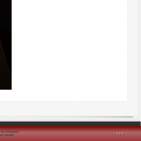
 cq fotograaf.
↑↑↑
r te nemen