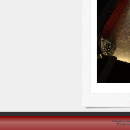
Geheel in ove
Zonder to